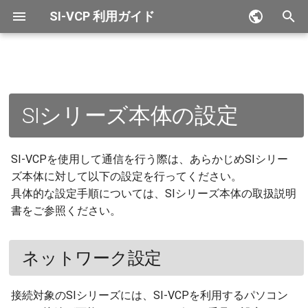
SI-VCP 利用ガイド
検
English
索
ネットワーク設定
を
SIシリーズ本体の設定
初
シリアル通信設定
期
SI-VCPを使用して通信を行う際は、あらかじめSIシリー
化
ズ本体に対して以下の設定を行ってください。
具体的な設定手順については、SIシリーズ本体の取扱説明
書をご参照ください。
ネットワーク設定
接続対象のSIシリーズには、SI-VCPを利用するパソコン