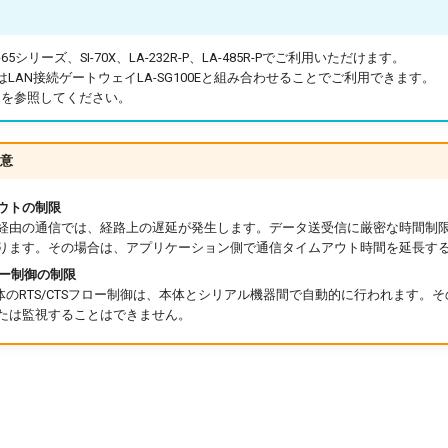
I-65シリーズ、SI-70X、LA-232R-P、LA-485R-Pでご利用いただけます。
-65SGはLAN接続ゲートウェイLA-SG100Eと組み合わせることでご利用できます。
を参照してください。
意
ウトの制限
経由の通信では、経路上の遅延が発生します。データ送受信に厳密な時間制
ります。その場合は、アプリケーション側で通信タイムアウト時間を延長す
フロー制御の制限
体のRTS/CTSフロー制御は、本体とシリアル機器間で自動的に行われます。そ
たは監視することはできません。