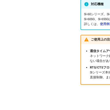
対応機種
SI-60シリーズ、S
SI-60SG、SI
詳しくは、
使用例
ご使用上の注
通信タイムア
ネットワーク
ない場合があ
RTS/CTS
SIシリーズ本
直接制御、ま