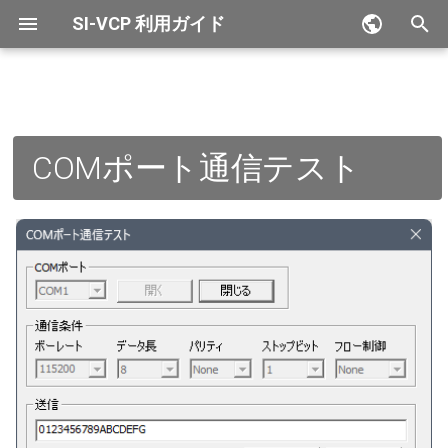
SI-VCP 利用ガイド
検
English
索
COMポート
を
COMポート通信テスト
初
通信条件
期
送信
化
受信
ステータス